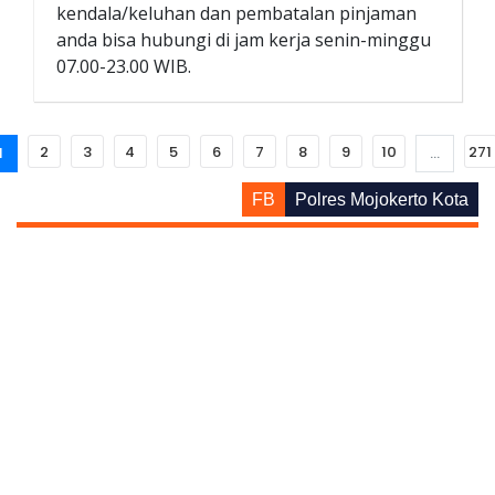
kendala/keluhan dan pembatalan pinjaman
anda bisa hubungi di jam kerja senin-minggu
07.00-23.00 WIB.
2
3
4
5
6
7
8
9
10
271
1
...
FB
Polres Mojokerto Kota